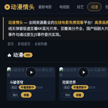
动漫情头
最新电影
电视剧
综艺
动漫
动漫情头
— 全网资源最全的
在线电影免费观看
平台！
高清画
线无弹窗极速豆瓣4K蓝光片库，豆瓣高分齐全，国产短剧大片
事件均通过原生JS事件委托实现。
首页
›
影视首页
›
全部热播
🔥 动漫
HD
斗破苍穹
完美世界
2024
2024
玄幻
年番更新中
玄幻
年番更新中
预约
观看
预约
观看